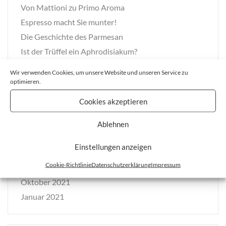
Von Mattioni zu Primo Aroma
Espresso macht Sie munter!
Die Geschichte des Parmesan
Ist der Trüffel ein Aphrodisiakum?
Wir verwenden Cookies, um unsere Website und unseren Service zu
optimieren.
NEUESTE KOMMENTARE
Cookies akzeptieren
Ablehnen
Einstellungen anzeigen
ARCHIV
Cookie-Richtlinie
Datenschutzerklärung
Impressum
Dezember 2023
Oktober 2021
Januar 2021