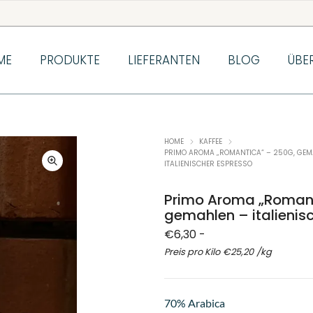
ME
PRODUKTE
LIEFERANTEN
BLOG
ÜBE
HOME
KAFFEE
PRIMO AROMA „ROMANTICA“ – 250G, GEM
ITALIENISCHER ESPRESSO
Primo Aroma „Romant
gemahlen – italienis
€
6,30
-
Preis pro Kilo
€
25,20
/kg
70% Arabica