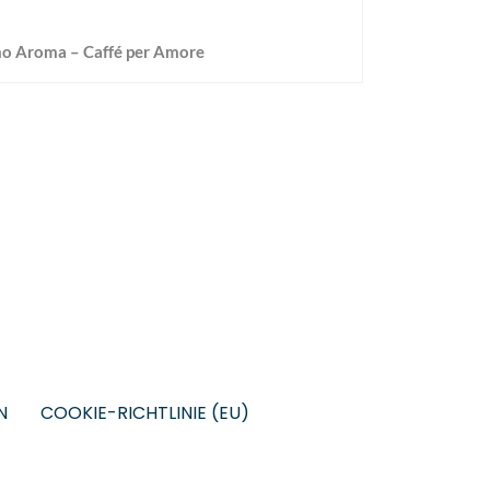
o Aroma – Caffé per Amore
N
COOKIE-RICHTLINIE (EU)