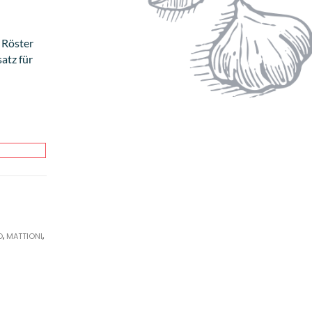
 Röster
atz für
O
,
MATTIONI
,