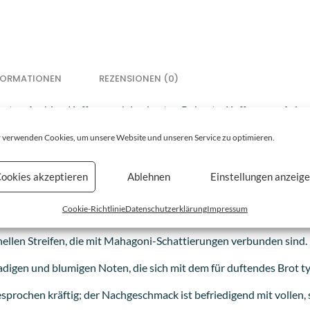
NFORMATIONEN
REZENSIONEN (0)
besten Arabica-Kaffees und den besten Robusta-Kaffees aus Asie
ch afrikanischen Arabicas macht ihn besonders duftend und verl
 verwenden Cookies, um unsere Website und unseren Service zu optimieren.
m mittleren bis intensiven Röstgrad verleiht ihm eine besondere 
ookies akzeptieren
Ablehnen
Einstellungen anzeig
Cookie-Richtlinie
Datenschutzerklärung
Impressum
 aus Arabica und Robusta, liebevoll gemischt von PrimoAroma.
ellen Streifen, die mit Mahagoni-Schattierungen verbunden sind.
ladigen und blumigen Noten, die sich mit dem für duftendes Brot
sprochen kräftig; der Nachgeschmack ist befriedigend mit vollen