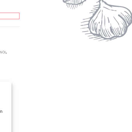
ENÖL
,
en