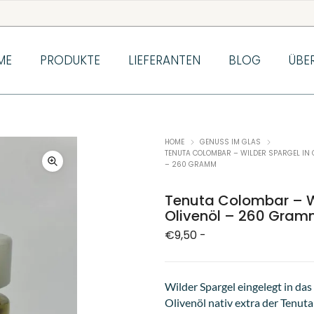
ME
PRODUKTE
LIEFERANTEN
BLOG
ÜBE
HOME
GENUSS IM GLAS
TENUTA COLOMBAR – WILDER SPARGEL IN 
– 260 GRAMM
Tenuta Colombar – Wi
Olivenöl – 260 Gra
€
9,50
-
Wilder Spargel eingelegt in das
Olivenöl nativ extra der Tenuta