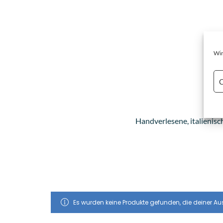
Wir
C
Handverlesene, italienisc
Es wurden keine Produkte gefunden, die deiner A