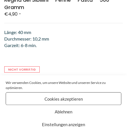
Gramm
€
4,90
-
Länge: 40 mm
Durchmesser: 10,2 mm
Garzeit: 6-8 min.
NICHT VORRÄTIG
Wir verwenden Cookies, um unsere Website und unseren Service zu
ARTIKELNUMMER:
C104
optimieren.
KATEGORIE:
PASTA
Cookies akzeptieren
STICHWORTE:
NUDELN
,
PASTA
,
PENNE
Ablehnen
SHARE:
BRAND:
REGINA DEI SIBILLINI
Einstellungen anzeigen